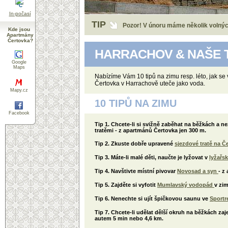
°C
In-počasí
Facebook.
Staňte se našimi fanoušky
TIP
Kde jsou
Pozor! V únoru máme několik volnýc
Apartmány
Čertovka?
HARRACHOV & NAŠE 
Google
Maps
Nabízíme Vám 10 tipů na zimu resp. léto, jak se 
Čertovka v Harrachově uteče jako voda.
Mapy.cz
10 TIPŮ NA ZIMU
Facebook
Tip 1.
Chcete-li si svižně zaběhat na běžkách a ne
tratěmi - z apartmánů Čertovka jen 300 m.
Tip 2. Zkuste dobře upravené
sjezdové tratě na Č
Tip 3. Máte-li malé děti, naučte je lyžovat v
lyžařs
Tip 4. Navštivte místní pivovar
Novosad a syn
- z
Tip 5. Zajděte si vyfotit
Mumlavský vodopád
v zi
Tip 6. Nenechte si ujít špičkovou saunu ve
Sportr
Tip 7. Chcete-li udělat dělší okruh na běžkách za
autem 5 min nebo 4,6 km.