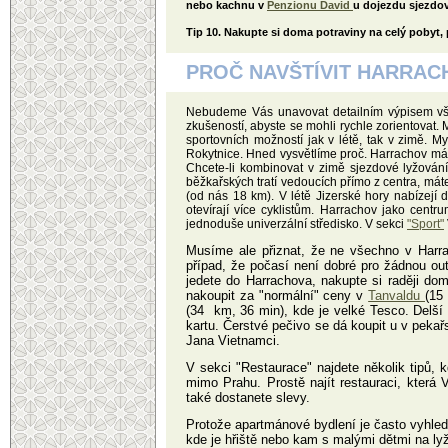
nebo kachnu v
Penzionu David
u dojezdu sjezdo
Tip 10. Nakupte si doma potraviny na celý pobyt, 
PROČ NAVŠTÍVIT HARRAC
Nebudeme Vás unavovat detailním výpisem všec
zkušeností, abyste se mohli rychle zorientovat
sportovních možností jak v létě, tak v zimě. 
Rokytnice. Hned vysvětlíme proč. Harrachov má 
Chcete-li kombinovat v zimě sjezdové lyžování
běžkařských tratí vedoucích přímo z centra, mát
(od nás 18 km). V létě Jizerské hory nabízejí 
otevírají více cyklistům. Harrachov jako cen
jednoduše univerzální středisko. V sekci
"Sport"
Musíme ale přiznat, že ne všechno v Harr
případ, že počasí není dobré pro žádnou ou
jedete do Harrachova, nakupte si raději d
nakoupit za "normální" ceny v
Tanvaldu
(15
(34 km, 36 min), kde je velké Tesco. Delší
kartu. Čerstvé pečivo se dá koupit u v peka
Jana Vietnamci.
V sekci "Restaurace" najdete několik tipů,
mimo Prahu. Prostě najít restauraci, která
také dostanete slevy.
Protože apartmánové bydlení je často vyhle
kde je hřiště nebo kam s malými dětmi na ly