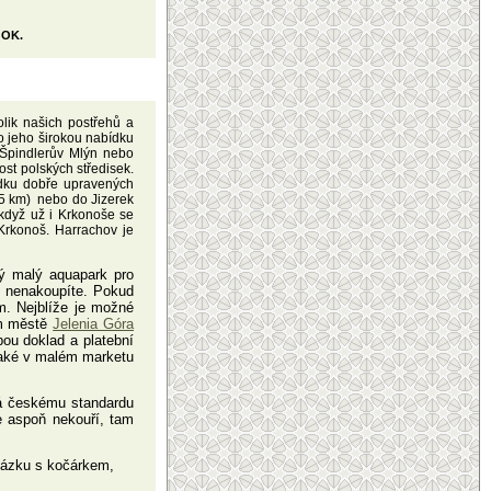
 OK.
lik našich postřehů a
o jeho širokou nabídku
a Špindlerův Mlýn nebo
st polských středisek.
ídku dobře upravených
,5 km) nebo do Jizerek
 když už i Krkonoše se
Krkonoš. Harrachov je
ký malý aquapark pro
e nenakoupíte. Pokud
m. Nejblíže je možné
ém městě
Jelenia Góra
ou doklad a platební
 také v malém marketu
dá českému standardu
e aspoň nekouří, tam
házku s kočárkem,