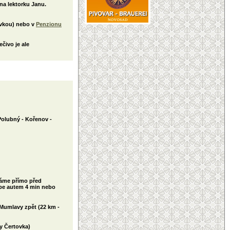
 na lektorku Janu.
ovkou) nebo v
Penzionu
čivo je ale
Polubný - Kořenov -
máme přímo před
épe autem 4 min nebo
 Mumlavy zpět (22 km -
y Čertovka)