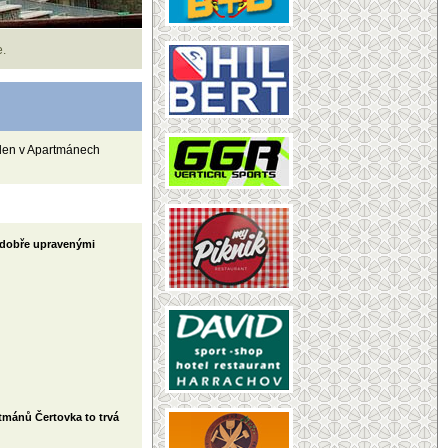
e.
týden v Apartmánech
 dobře upravenými
tmánů Čertovka to trvá