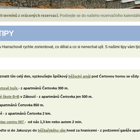
 na Facebooku. Buďte s námi v kontaktu, žádná sleva nebo akce vám pak neuteče.
h termínů z vrácených rezervací.
Podívejte se do našeho rezervačního kalendář
TIPY
v Harrachově rychle zorientovat, co dělat a co si nenechat ujít. S našimi tipy vám 
ztratit tím celý den, vyzkoušejte špičkový
běžecký areál
pod Ćertovou horou se vždy
ertově hoře
- z apartmánů Čertovka 300 m.
ké škole B+B
v Zákoutí - z apartmánů Čertovka jen 500 m.
 apartmánů Čertovka 850 m.
mě - z apartmánů Čertovka 2 km.
elax centru 007
- od nás 1,3 km nebo autem 2 min.
jeďte si do Jakuszyc do
běžkařského ráje
hned za hranicemi - z podzemní garáže apar