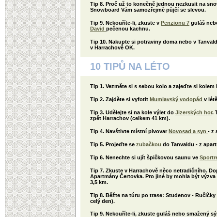
Tip 8. Proč už to konečně jednou nezkusit na s
Snowboard Vám samozřejmě půjčí se slevou.
Tip 9. Nekouříte-li, zkuste v
Penzionu 7
guláš nebo
David
pečenou kachnu.
Tip 10. Nakupte si potraviny doma nebo v Tanvald
v Harrachově OK.
10 TIPŮ NA LÉTO
Tip 1. Vezměte si s sebou kolo a zajeďte si kole
Tip 2. Zajděte si vyfotit
Mumlavský vodopád
v lét
Tip 3. Udělejte si na kole výlet do
Jizerských hor
.
zpět Harrachov (celkem 41 km).
Tip 4. Navštivte místní pivovar
Novosad a syn
- z
Tip 5. Projeďte se
zubačkou
do Tanvaldu - z apart
Tip 6. Nenechte si ujít špičkovou saunu ve
Sportr
Tip 7. Zkuste v Harrachově něco netradičního. 
Apartmány Čertovka. Pro jiné by mohla být výzva 
3,5 km.
Tip 8. Běžte na túru po trase: Studenov - Ručičk
celý den).
Tip 9. Nekouříte-li, zkuste guláš nebo smažený sý