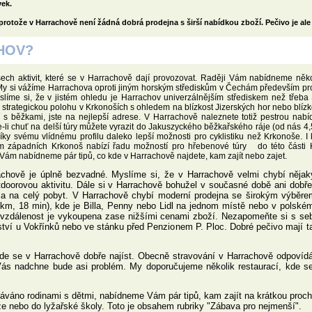
vek.
protože v Harrachově není žádná dobrá prodejna s širší nabídkou zboží. Pečivo je ale
HOV?
h aktivit, které se v Harrachově dají provozovat. Raději Vám nabídneme něko
. My si vážíme Harrachova oproti jiným horským střediskům v Čechám především pr
Myslíme si, že v jistém ohledu je Harrachov univerzálnějším střediskem než třeb
strategickou polohu v Krkonoších s ohledem na blízkost Jizerských hor nebo blízko
 s běžkami, jste na nejlepší adrese. V Harrachově naleznete totiž pestrou nab
e-li chuť na delší túry můžete vyrazit do Jakuszyckého běžkařského ráje (od nás 4
díky svému vlídnému profilu daleko lepší možnosti pro cyklistiku než Krkonoše. I
trum západních Krkonoš nabízí řadu možností pro hřebenové túry do této části 
Vám nabídneme pár tipů, co kde v Harrachově najdete, kam zajít nebo zajet.
achově je úplně bezvadné. Myslíme si, že v Harrachově velmi chybí něja
tdoorovou aktivitu. Dále si v Harrachově bohužel v současné době ani dobř
oma na celý pobyt. V Harrachově chybí moderní prodejna se širokým výběre
 km, 18 min), kde je Billa, Penny nebo Lidl na jednom místě nebo v polsk
 vzdálenost je vykoupena zase nižšími cenami zboží. Nezapomeňte si s seb
řství u Vokřínků nebo ve stánku před Penzionem P. Ploc. Dobré pečivo mají
 kde se v Harrachově dobře najíst. Obecně stravování v Harrachově odpoví
 Vás nadchne bude asi problém. My doporučujeme několik restaurací, kde s
dáváno rodinami s dětmi, nabídneme Vám pár tipů, kam zajít na krátkou proc
že nebo do lyžařské školy. Toto je obsahem rubriky "Zábava pro nejmenší".