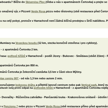
nowboardu? Běžte do
Skiservisu Ploc
(třeba u nás v apartmánech Čertovka) a ptejte se
 smažený sýr, v Pizzerii
Verde Rosa
pizzu nebo těstoviny (obě restaurace před Ćert
u na celý pobyt, protože v Harrachově není žádná běžná prodejna s širší nabídkou. Pe
m Mumlavy na
Voseckou boudu
(12 km, stezka konečně otevřena i pro cyklisty).
ě - z apartmánů Čertovka 2 km.
 Trasa:
golfové hřiště
v Harrachově - podél Jizery - Bukovec - Smědava (oběd 21km) - 
 apartmánů Čertovka jen 850 m.
mánů Čertovka je železniční zastávka 3,5 km v části obce Mýtiny.
elax centru 007
- od nás 1,3 km nebo autem 2 min.
Doporučujeme
bobovou dráhu
a přilehlé lanové centrum nebo pak
Vertical park
, který 
zkusit svůj první odpal na
golfovém hřišti
v Harrachově - z apartmánů Čertovka nejl
y - Dvoračky - Růženčina zahrádka - Pančavská louka - Krakonošova snídaně - údolím
r v
Penzionu 7
nebo pizzu v Pizzerii
Verde Rosa
(obě restaurace přímo před apartmán