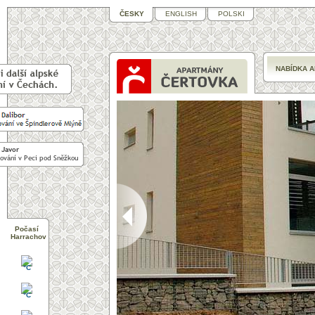
ČESKY
ENGLISH
POLSKI
NABÍDKA 
>
Počasí
Harrachov
°C
°C